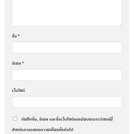
ชื่อ
*
อีเมล
*
เว็บไซต์
บันทึกชื่อ, อีเมล และชื่อเว็บไซต์ของฉันบนเบราว์เซอร์นี้
สำหรับการแสดงความเห็นครั้งถัดไป