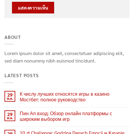
ABOUT
Lorem ipsum dolor sit amet, consectetuer adipiscing elit,
sed diam nonummy nibh euismod tincidunt.
LATEST POSTS
К числу лучших относятся игры в казино
29
พ.ค.
Мостбет: полное руководство
Пин Ап вход: Обзор онлайн платформы с
29
พ.ค.
широким выбором игр
10 zł Challenge: Godzina Danych Emocji w Kasynie
29