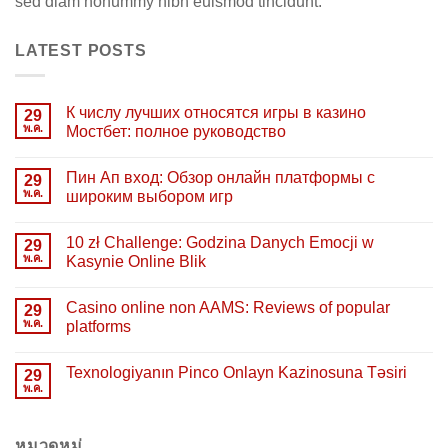
sed diam nonummy nibh euismod tincidunt.
LATEST POSTS
К числу лучших относятся игры в казино
29
พ.ค.
Мостбет: полное руководство
Пин Ап вход: Обзор онлайн платформы с
29
พ.ค.
широким выбором игр
10 zł Challenge: Godzina Danych Emocji w
29
พ.ค.
Kasynie Online Blik
Casino online non AAMS: Reviews of popular
29
พ.ค.
platforms
Texnologiyanın Pinco Onlayn Kazinosuna Təsiri
29
พ.ค.
หมวดหมู่