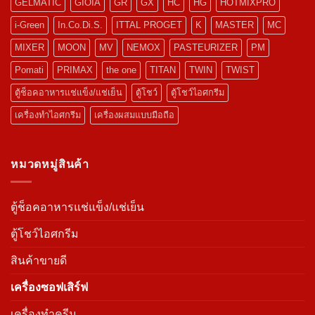
GELMATIC
GIOIA
GR
GX
HC
HG
HOTMIXPRO
i-Green
In.Co.Di.S.
ITTAL PROGET
K
MASTER
MC
MIXER
MOON
MV
NEMOX
PASTEURIZER
PM
Pomati
PRIMAX
the one
TITAN
TWIN
TWIST
ตู้ช็อคอาหารแช่แข็ง/แช่เย็น
ตู้โชว์
ตู้โชว์ไอศกรีม
เครื่องทำไอศกรีม
เครื่องผสมแบบมือถือ
หมวดหมู่สินค้า
ตู้ช็อคอาหารแช่แข็ง/แช่เย็น
ตู้โชว์ไอศกรีม
สินค้าขายดี
เครื่องซอฟเสิร์ฟ
เครื่องทำครีม