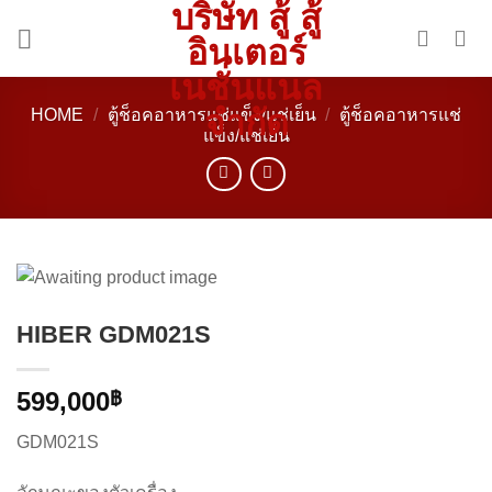
บริษัท สู้ สู้
Skip
to
อินเตอร์
content
เนชั่นแนล
จำกัด
HOME
/
ตู้ช็อคอาหารแช่แข็ง/แช่เย็น
/
ตู้ช็อคอาหารแช่
แข็ง/แช่เย็น
HIBER GDM021S
599,000
฿
GDM021S