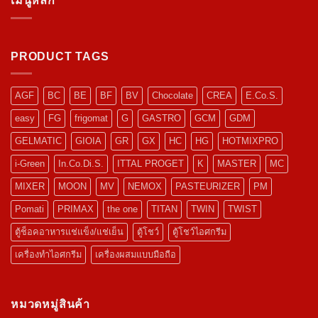
เมนูหลัก
PRODUCT TAGS
AGF
BC
BE
BF
BV
Chocolate
CREA
E.Co.S.
easy
FG
frigomat
G
GASTRO
GCM
GDM
GELMATIC
GIOIA
GR
GX
HC
HG
HOTMIXPRO
i-Green
In.Co.Di.S.
ITTAL PROGET
K
MASTER
MC
MIXER
MOON
MV
NEMOX
PASTEURIZER
PM
Pomati
PRIMAX
the one
TITAN
TWIN
TWIST
ตู้ช็อคอาหารแช่แข็ง/แช่เย็น
ตู้โชว์
ตู้โชว์ไอศกรีม
เครื่องทำไอศกรีม
เครื่องผสมแบบมือถือ
หมวดหมู่สินค้า