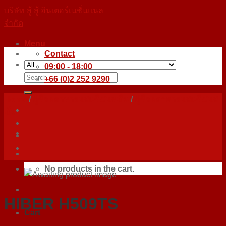
Skip
บริษัท สู้ สู้ อินเตอร์เนชั่นแนล
to
จำกัด
content
Menu
Contact
09:00 - 18:00
Search
+66 (0)2 252 9290
for:
Home
/
ตู้ช็อคอาหารแช่แข็ง/แช่เย็น
/
ตู้ช็อคอาหารแช่แข็ง/แช่
เย็น
No products in the cart.
HIBER H509TS
Cart