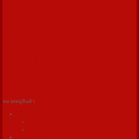
E.Co.S.
BC
Chocolate
BF
easy
FG
AGF
BV
BE
CREA
frigomat
GELMATIC
G
GASTRO
GCM
GDM
GIOIA
GR
HOTMIXPRO
i-Green
In.Co.Di.S.
HC
GX
HG
MIXER
ITTAL PROGET
MASTER
K
MC
MV
MOON
NEMOX
PM
the one
PRIMAX
Pomati
PASTEURIZER
TITAN
ตู้ช็อคอาหารแช่แข็ง/แช่
TWIN
TWIST
เครื่องทำ
เย็น
ตู้โชว์ไอศกรีม
ตู้โชว์
ไอศกรีม
เครื่องผสมแบบมือถือ
หมวดหมู่สินค้า
ตู้ช็อคอาหารแช่แข็ง/แช่เย็น
ตู้ช็อคอาหารแช่แข็ง/แช่เย็น
ตู้แช่แข็ง
ตู้โชว์ไอศกรีม