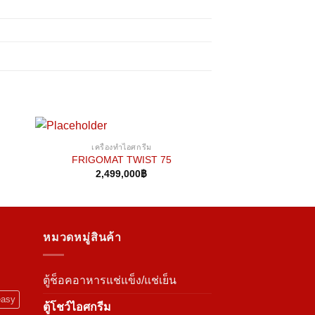
เครื่องทำไอศกรีม
ตู้โชว์ไ
FRIGOMAT TWIST 75
EASY
2,499,000
฿
149,0
หมวดหมู่สินค้า
ตู้ช็อคอาหารแช่แข็ง/แช่เย็น
easy
ตู้โชว์ไอศกรีม