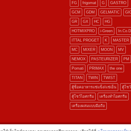
FG
frigomat
G
GASTRO
GCM
GDM
GELMATIC
GI
GR
GX
HC
HG
HOTMIXPRO
i-Green
In.Co.D
ITTAL PROGET
K
MASTER
MC
MIXER
MOON
MV
NEMOX
PASTEURIZER
PM
Pomati
PRIMAX
the one
TITAN
TWIN
TWIST
ตู้ช็อคอาหารแช่แข็ง/แช่เย็น
ตู้โชว์
ตู้โชว์ไอศกรีม
เครื่องทำไอศกรีม
เครื่องผสมแบบมือถือ