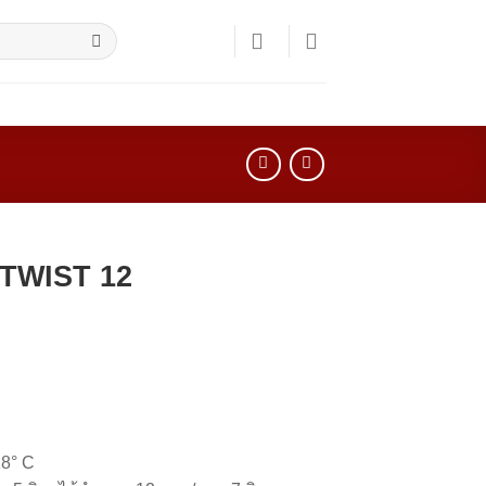
NTACT
09:00 - 18:00
+66 (0)2 252 9290
TWIST 12
18° C