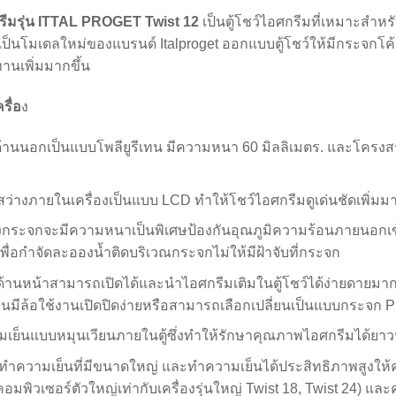
ศกรีมรุ่น ITTAL PROGET Twist 12
เป็นตู้โชว์ไอศกรีมที่เหมาะสำห
เป็นโมเดลใหม่ของแบรนด์ Italproget ออกแบบตู้โชว์ให้มีกระจกโค้
ทานเพิ่มมากขึ้น
ื่อ
ง
ี้ด้านนอกเป็นแบบโพลียูรีเทน มีความหนา 60 มิลลิเมตร. และโครง
่างภายในเครื่องเป็นแบบ LCD ทำให้โชว์ไอศกรีมดูเด่นชัดเพิ่มมา
กระจกจะมีความหนาเป็นพิเศษป้องกันอุณภูมิความร้อนภายนอกเข้
่อกำจัดละอองน้ำติดบริเวณกระจกไม่ให้มีฝ้าจับที่กระจก
านหน้าสามารถเปิดได้และนำไอศกรีมเติมในตู้โชว์ได้ง่ายดายมากข
นมีล้อใช้งานเปิดปิดง่ายหรือสามารถเลือกเปลี่ยนเป็นแบบกระจก Pl
เย็นแบบหมุนเวียนภายในตู้ซึ่งทำให้รักษาคุณภาพไอศกรีมได้ยา
์ทำความเย็นที่มีขนาดใหญ่ และทำความเย็นได้ประสิทธิภาพสูงให้ค
คอมพิวเซอร์ตัวใหญ่เท่ากับเครื่องรุ่นใหญ่ Twist 18, Twist 24) แ