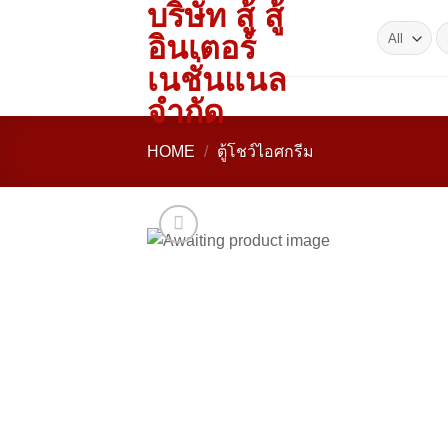
บริษัท สู้ สู้
Skip
S
to
อินเตอร์
fo
content
เนชั่นแนล
จำกัด
HOME
/
ตู้โชว์ไอศกรีม