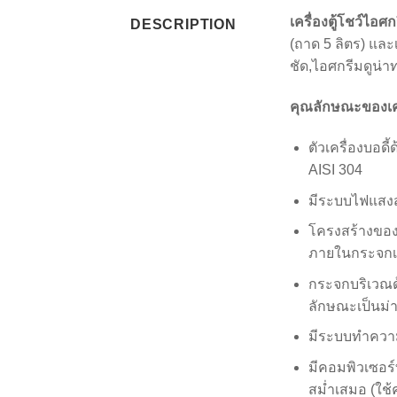
เครื่องตู้โชว์ไอ
DESCRIPTION
(ถาด 5 ลิตร) และ
ชัด,ไอศกรีมดูน่า
คุณลักษณะของเคร
ตัวเครื่องบอด
AISI 304
มีระบบไฟแสงสว
โครงสร้างของ
ภายในกระจกเพื
กระจกบริเวณด้
ลักษณะเป็นม่า
มีระบบทำความ
มีคอมพิวเซอร
สม่ำเสมอ (ใช้