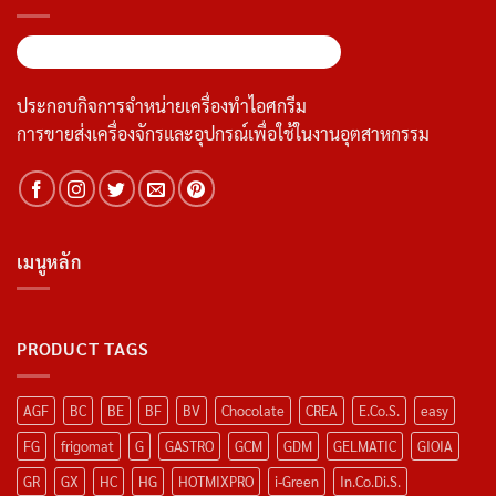
ประกอบกิจการจำหน่ายเครื่องทำไอศกรีม
การขายส่งเครื่องจักรและอุปกรณ์เพื่อใช้ในงานอุตสาหกรรม
เมนูหลัก
PRODUCT TAGS
AGF
BC
BE
BF
BV
Chocolate
CREA
E.Co.S.
easy
FG
frigomat
G
GASTRO
GCM
GDM
GELMATIC
GIOIA
GR
GX
HC
HG
HOTMIXPRO
i-Green
In.Co.Di.S.