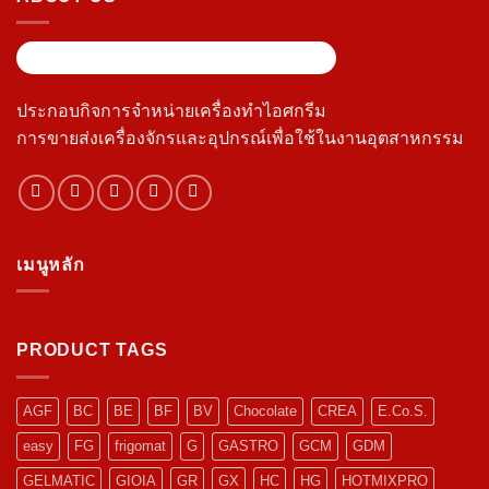
ประกอบกิจการจำหน่ายเครื่องทำไอศกรีม
การขายส่งเครื่องจักรและอุปกรณ์เพื่อใช้ในงานอุตสาหกรรม
เมนูหลัก
PRODUCT TAGS
AGF
BC
BE
BF
BV
Chocolate
CREA
E.Co.S.
easy
FG
frigomat
G
GASTRO
GCM
GDM
GELMATIC
GIOIA
GR
GX
HC
HG
HOTMIXPRO