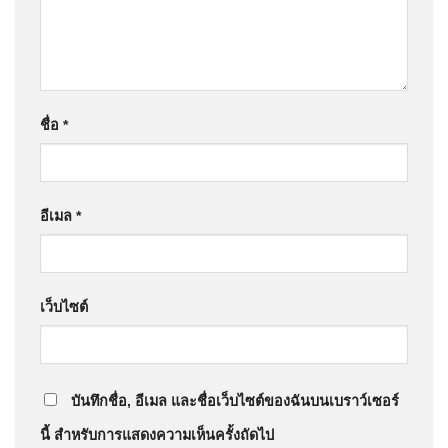
ชื่อ
*
อีเมล
*
เว็บไซต์
บันทึกชื่อ, อีเมล และชื่อเว็บไซต์ของฉันบนเบราว์เซอร์
นี้ สำหรับการแสดงความเห็นครั้งถัดไป