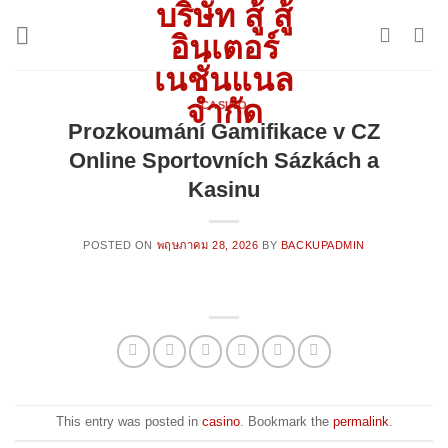
บริษัท สู้ สู้
Skip
to
อินเตอร์
content
เนชั่นแนล
จำกัด
CASINO
Prozkoumání Gamifikace v CZ
Online Sportovních Sázkách a
Kasinu
POSTED ON
พฤษภาคม 28, 2026
BY
BACKUPADMIN
This entry was posted in
casino
. Bookmark the
permalink
.