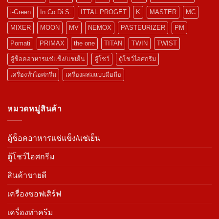
i-Green
In.Co.Di.S.
ITTAL PROGET
K
MASTER
MC
MIXER
MOON
MV
NEMOX
PASTEURIZER
PM
Pomati
PRIMAX
the one
TITAN
TWIN
TWIST
ตู้ช็อคอาหารแช่แข็ง/แช่เย็น
ตู้โชว์
ตู้โชว์ไอศกรีม
เครื่องทำไอศกรีม
เครื่องผสมแบบมือถือ
หมวดหมู่สินค้า
ตู้ช็อคอาหารแช่แข็ง/แช่เย็น
ตู้โชว์ไอศกรีม
สินค้าขายดี
เครื่องซอฟเสิร์ฟ
เครื่องทำครีม