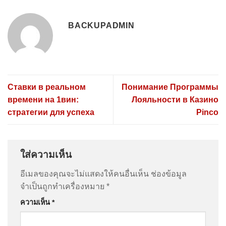
BACKUPADMIN
Ставки в реальном
Понимание Программы
времени на 1вин:
Лояльности в Казино
стратегии для успеха
Pinco
ใส่ความเห็น
อีเมลของคุณจะไม่แสดงให้คนอื่นเห็น
ช่องข้อมูล
จำเป็นถูกทำเครื่องหมาย
*
ความเห็น
*