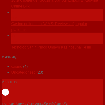
10 zł Challenge: Godzina Danych Emocji w Kasynie
Online Blik
29
พ.ค.
Casino online non AAMS: Reviews of popular
platforms
29
พ.ค.
Texnologiyanın Pinco Onlayn Kazinosuna Təsiri
หมวดหมู่
casino
(4)
Uncategorized
(23)
About us
ประกอบกิจการจำหน่ายเครื่องทำไอศกรีม