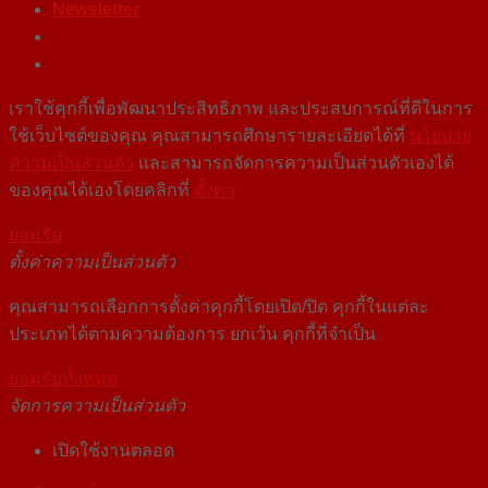
Newsletter
เราใช้คุกกี้เพื่อพัฒนาประสิทธิภาพ และประสบการณ์ที่ดีในการ
ใช้เว็บไซต์ของคุณ คุณสามารถศึกษารายละเอียดได้ที่
นโยบาย
ความเป็นส่วนตัว
และสามารถจัดการความเป็นส่วนตัวเองได้
ของคุณได้เองโดยคลิกที่
ตั้งค่า
ยอมรับ
ตั้งค่าความเป็นส่วนตัว
คุณสามารถเลือกการตั้งค่าคุกกี้โดยเปิด/ปิด คุกกี้ในแต่ละ
ประเภทได้ตามความต้องการ ยกเว้น คุกกี้ที่จำเป็น
ยอมรับทั้งหมด
จัดการความเป็นส่วนตัว
เปิดใช้งานตลอด