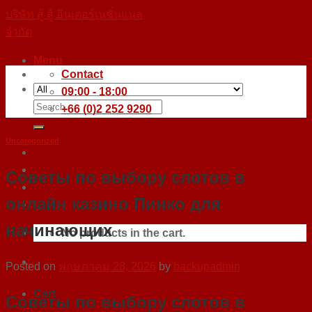
Skip
บริษัท สู้ สู้ อินเตอร์เนชั่นแนล
to
จำกัด
content
Menu
Contact
09:00 - 18:00
Search
+66 (0)2 252 9290
for:
Uncategorized
Советы по выбору слотов в
онлайн казино Пинко для
начинающих
No products in the cart.
Posted on
พฤษภาคม 28, 2026
by
backupadmin
Cart
Советы по выбору слотов в