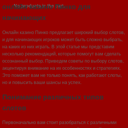
онлайн казино Пинко для
No products in the cart.
начинающих
Онлайн казино Пинко предлагает широкий выбор слотов,
и для начинающих игроков может быть сложно выбрать,
на каких из них играть. В этой статье мы представим
несколько рекомендаций, которые помогут вам сделать
осознанный выбор. Приведем советы по выбору слотов,
акцентируя внимание на их особенностях и стратегиях.
Это поможет вам не только понять, как работают слоты,
но и повысить ваши шансы на успех.
Понимание различных типов
слотов
Первоначально вам стоит разобраться с различными