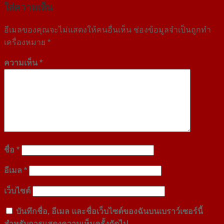
ใส่ความเห็น
อีเมลของคุณจะไม่แสดงให้คนอื่นเห็น
ช่องข้อมูลจำเป็นถูกทำ
เครื่องหมาย
*
ความเห็น
*
ชื่อ
*
อีเมล
*
เว็บไซต์
บันทึกชื่อ, อีเมล และชื่อเว็บไซต์ของฉันบนเบราว์เซอร์นี้
สำหรับการแสดงความเห็นครั้งถัดไป