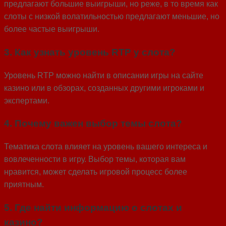
предлагают большие выигрыши, но реже, в то время как
слоты с низкой волатильностью предлагают меньшие, но
более частые выигрыши.
3. Как узнать уровень RTP у слота?
Уровень RTP можно найти в описании игры на сайте
казино или в обзорах, созданных другими игроками и
экспертами.
4. Почему важен выбор темы слота?
Тематика слота влияет на уровень вашего интереса и
вовлеченности в игру. Выбор темы, которая вам
нравится, может сделать игровой процесс более
приятным.
5. Где найти информацию о слотах и
казино?