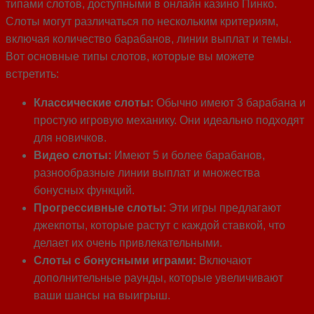
типами слотов, доступными в онлайн казино Пинко.
Слоты могут различаться по нескольким критериям,
включая количество барабанов, линии выплат и темы.
Вот основные типы слотов, которые вы можете
встретить:
Классические слоты:
Обычно имеют 3 барабана и
простую игровую механику. Они идеально подходят
для новичков.
Видео слоты:
Имеют 5 и более барабанов,
разнообразные линии выплат и множества
бонусных функций.
Прогрессивные слоты:
Эти игры предлагают
джекпоты, которые растут с каждой ставкой, что
делает их очень привлекательными.
Слоты с бонусными играми:
Включают
дополнительные раунды, которые увеличивают
ваши шансы на выигрыш.