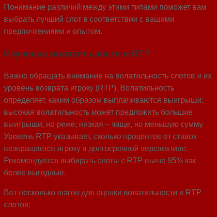
Понимание различий между этими типами поможет вам
выбрать лучший слот в соответствии с вашими
предпочтениями и опытом.
Изучение волатильности и RTP
Важно обращать внимание на волатильность слотов и их
уровень возврата игроку (RTP). Волатильность
определяет, каким образом выплачиваются выигрыши:
высокая волатильность может предложить большие
выигрыши, но реже; низкая – чаще, но меньшую сумму.
Уровень RTP указывает, сколько процентов от ставок
возвращается игроку в долгосрочной перспективе.
Рекомендуется выбирать слоты с RTP выше 95% как
более выгодные.
Вот несколько шагов для оценки волатильности и RTP
слотов: