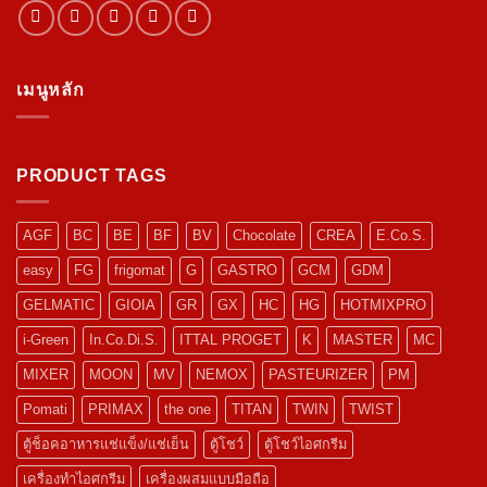
เมนูหลัก
PRODUCT TAGS
AGF
BC
BE
BF
BV
Chocolate
CREA
E.Co.S.
easy
FG
frigomat
G
GASTRO
GCM
GDM
GELMATIC
GIOIA
GR
GX
HC
HG
HOTMIXPRO
i-Green
In.Co.Di.S.
ITTAL PROGET
K
MASTER
MC
MIXER
MOON
MV
NEMOX
PASTEURIZER
PM
Pomati
PRIMAX
the one
TITAN
TWIN
TWIST
ตู้ช็อคอาหารแช่แข็ง/แช่เย็น
ตู้โชว์
ตู้โชว์ไอศกรีม
เครื่องทำไอศกรีม
เครื่องผสมแบบมือถือ