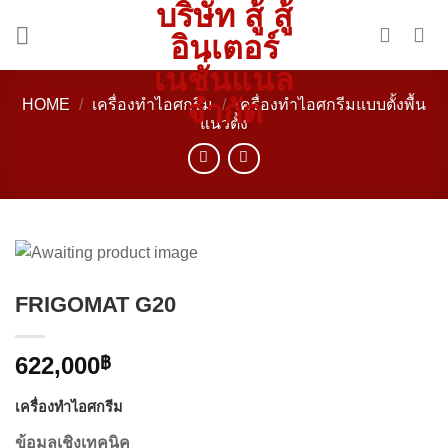
บริษัท สู้ สู้
Skip
to
อินเตอร์
content
เนชั่นแนล
จำกัด
HOME
/
เครื่องทำไอศกรีม
/
เครื่องทำไอศกรีมแบบตั้งพื้น
แนวตั้ง
FRIGOMAT G20
622,000
฿
เครื่องทำไอศกรีม
ข้อมูลเชิงเทคนิค