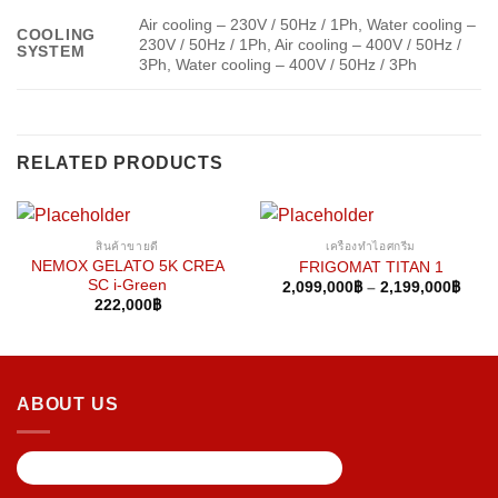
Air cooling – 230V / 50Hz / 1Ph, Water cooling –
COOLING
230V / 50Hz / 1Ph, Air cooling – 400V / 50Hz /
SYSTEM
3Ph, Water cooling – 400V / 50Hz / 3Ph
RELATED PRODUCTS
สินค้าขายดี
เครื่องทำไอศกรีม
NEMOX GELATO 5K CREA
FRIGOMAT TITAN 1
SC i-Green
2,099,000
฿
–
2,199,000
฿
222,000
฿
ABOUT US