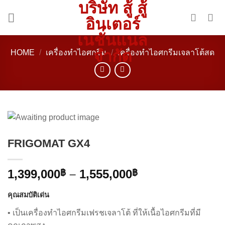
บริษัท สู้ สู้
Skip
to
อินเตอร์
content
เนชั่นแนล
จำกัด
HOME
/
เครื่องทำไอศกรีม
/
เครื่องทำไอศกรีมเจลาโต้สด
FRIGOMAT GX4
1,399,000
–
1,555,000
฿
฿
คุณสมบัติเด่น
• เป็นเครื่องทำไอศกรีมเฟรชเจลาโต้ ที่ให้เนื้อไอศกรีมที่มี