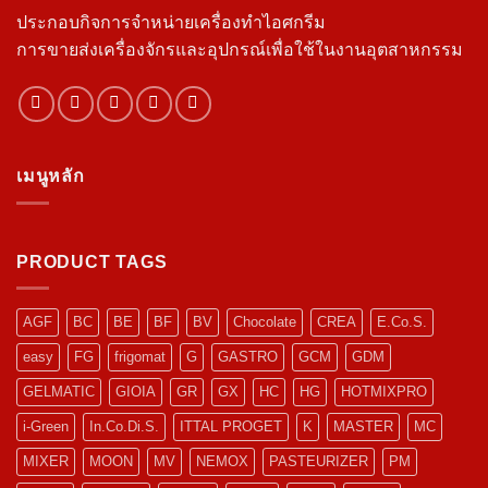
ประกอบกิจการจำหน่ายเครื่องทำไอศกรีม
การขายส่งเครื่องจักรและอุปกรณ์เพื่อใช้ในงานอุตสาหกรรม
เมนูหลัก
PRODUCT TAGS
AGF
BC
BE
BF
BV
Chocolate
CREA
E.Co.S.
easy
FG
frigomat
G
GASTRO
GCM
GDM
GELMATIC
GIOIA
GR
GX
HC
HG
HOTMIXPRO
i-Green
In.Co.Di.S.
ITTAL PROGET
K
MASTER
MC
MIXER
MOON
MV
NEMOX
PASTEURIZER
PM