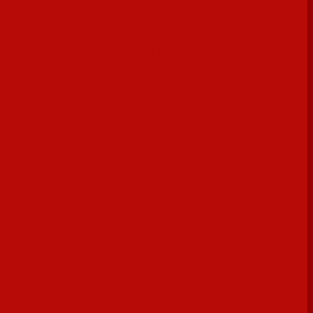
HOTMIXPRO
i-Green
In.Co.Di.S.
ITTAL
HG
้ช็อคอาหารแช่แข็ง/แช่เย็น
ตู้โชว์
ตู้โชว์