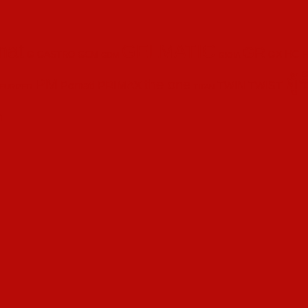
mat
GELMATIC
GR
HC
G
GX
GASTRO
GCM
GDM
GIOIA
ตู
PM
the one
PRIMAX
Pomati
TWIN
TWIST
EURIZER
TITAN
อ