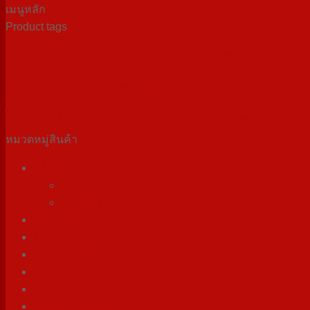
เมนูหลัก
Product tags
frigo
E.Co.S.
BC
Chocolate
BF
easy
FG
AGF
BV
BE
CREA
NEMOX
MIXER
PROGET
MASTER
K
MC
MV
MOON
PAST
เครื่องทำไอศกรีม
ไอศกรีม
เครื่องผสมแบบมือถื
หมวดหมู่สินค้า
ตู้ช็อคอาหารแช่แข็ง/แช่เย็น
ตู้ช็อคอาหารแช่แข็ง/แช่เย็น
ตู้แช่แข็ง
ตู้โชว์ไอศกรีม
สินค้าขายดี
เครื่องซอฟเสิร์ฟ
เครื่องทำครีม
เครื่องทำละลายช็อคโกแลต
เครื่องทำวิปครีม