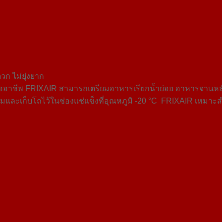
วก ไม่ยุ่งยาก
จมืออาชีพ FRIXAIR สามารถเตรียมอาหารเรียกน้ำย่อย อาหารจานห
และเก็บโถไว้ในช่องแช่แข็งที่อุณหภูมิ -20 °C FRIXAIR เหมาะส