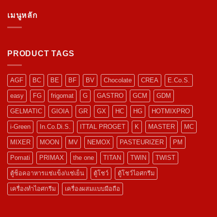
เมนูหลัก
PRODUCT TAGS
AGF
BC
BE
BF
BV
Chocolate
CREA
E.Co.S.
easy
FG
frigomat
G
GASTRO
GCM
GDM
GELMATIC
GIOIA
GR
GX
HC
HG
HOTMIXPRO
i-Green
In.Co.Di.S.
ITTAL PROGET
K
MASTER
MC
MIXER
MOON
MV
NEMOX
PASTEURIZER
PM
Pomati
PRIMAX
the one
TITAN
TWIN
TWIST
ตู้ช็อคอาหารแช่แข็ง/แช่เย็น
ตู้โชว์
ตู้โชว์ไอศกรีม
เครื่องทำไอศกรีม
เครื่องผสมแบบมือถือ