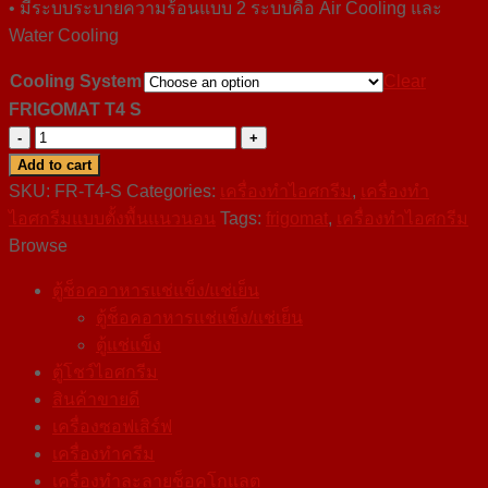
• มีระบบระบายความร้อนแบบ 2 ระบบคือ Air Cooling และ
Water Cooling
Cooling System
Clear
FRIGOMAT T4 S
FRIGOMAT
T4
Add to cart
S
SKU:
FR-T4-S
Categories:
เครื่องทำไอศกรีม
,
เครื่องทำ
quantity
ไอศกรีมแบบตั้งพื้นแนวนอน
Tags:
frigomat
,
เครื่องทำไอศกรีม
Browse
ตู้ช็อคอาหารแช่แข็ง/แช่เย็น
ตู้ช็อคอาหารแช่แข็ง/แช่เย็น
ตู้แช่แข็ง
ตู้โชว์ไอศกรีม
สินค้าขายดี
เครื่องซอฟเสิร์ฟ
เครื่องทำครีม
เครื่องทำละลายช็อคโกแลต